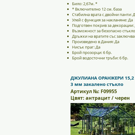
Било: 2,67м. *
* Включително 12 см. база
Стабилна врата с двойни панти: 
Улей с функция за накланяне: Да
Подготвен покрив за декорации:
Възможност за безопасно стъкло
Дръжки на вратите със заключва
Произведено в Дания: Да
Нисък праг: Да
Брой прозорци: 6 бр.
Брой водосточни тръби: 6 бр.
ДЖУЛИАНА ОРАНЖЕРИ 15,2 
3 мм закалено стъкло
Артикул №: F09955
Цвят: антрацит / черен