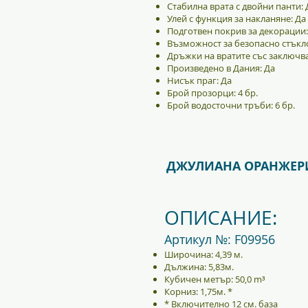
Стабилна врата с двойни панти: 
Улей с функция за накланяне: Да
Подготвен покрив за декорации:
Възможност за безопасно стъкло
Дръжки на вратите със заключва
Произведено в Дания: Да
Нисък праг: Да
Брой прозорци: 4 бр.
Брой водосточни тръби: 6 бр.
ДЖУЛИАНА ОРАНЖЕРИ 
ОПИСАНИЕ:
Артикул №: F09956
Широчина: 4,39 м.
Дължина: 5,83м.
Кубичен метър: 50,0 m³
Корниз: 1,75м. *
* Включително 12 см. база