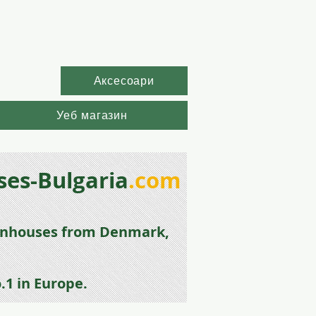
Аксесоари
Уеб магазин
es-Bulgaria
.com
enhouse
s from
Denmark,
.1 in Europe.