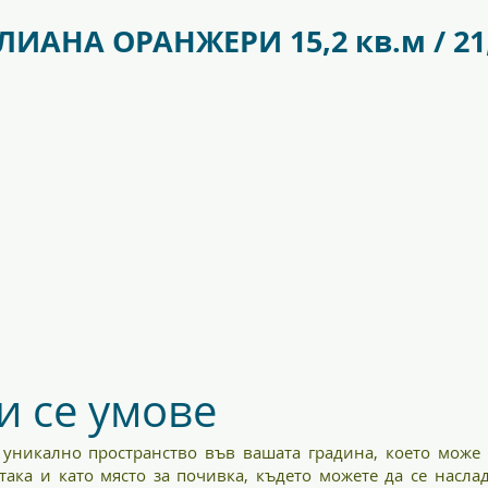
antr_safetyglass_5701701097317-
f09685_juliana_oas
ИАНА ОРАНЖЕРИ 15,2 кв.м / 21,
 се умове
ва уникално пространство във вашата градина, което може 
ака и като място за почивка, където можете да се насла