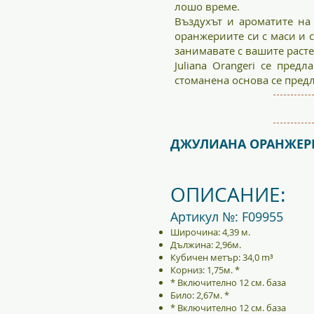
лошо време.
Въздухът и ароматите на
оранжериите си с маси и с
занимавате с вашите раст
Juliana Orangeri се пред
стоманена основа се пред
ДЖУЛИАНА ОРАНЖЕРИ
ОПИСАНИЕ:
Артикул №: F09955
Широчина: 4,39 м.
Дължина: 2,96м.
Кубичен метър: 34,0 m³
Корниз: 1,75м. *
* Включително 12 см. база
Било: 2,67м. *
* Включително 12 см. база