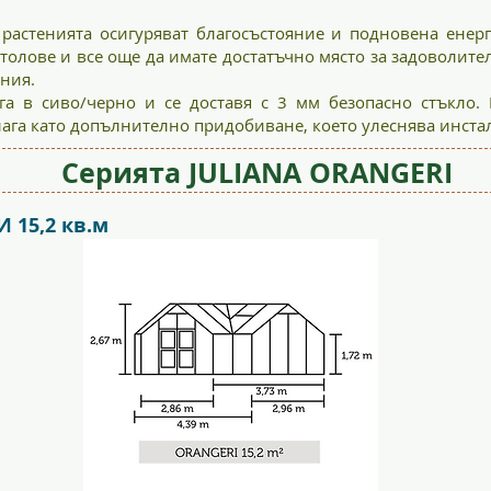
 растенията осигуряват благосъстояние и подновена енерг
толове и все още да имате достатъчно място за задоволител
ения.
лага в сиво/черно и се доставя с 3 мм безопасно стъкло
лага като допълнително придобиване, което улеснява инста
Серията JULIANA ORANGERI
 15,2 кв.м