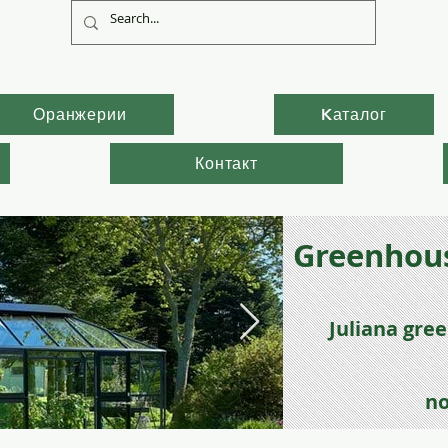
Оранжерии
Kаталог
Контакт
Greenhous
Juli
ana gre
no