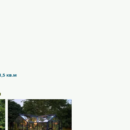
,5 кв.м
н