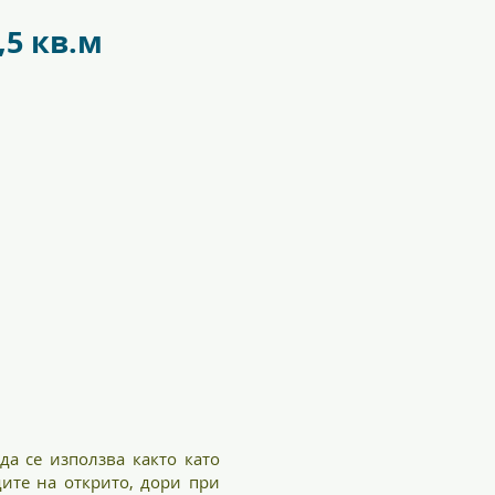
e_88_ant_5701701096856-1.jpg
f09673
5 кв.м
да се използва както като
дите на открито, дори при