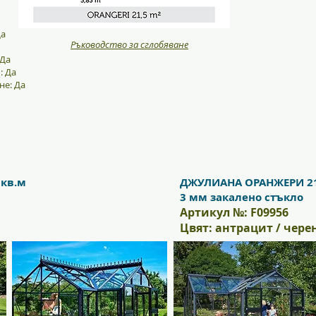
Да
Ръководство за сглобяване
 Да
: Да
не: Да
кв.м
ДЖУЛИАНА ОРАНЖЕРИ 21
3 мм закалено стъкло
Артикул №: F09956
Цвят: антрацит / чере