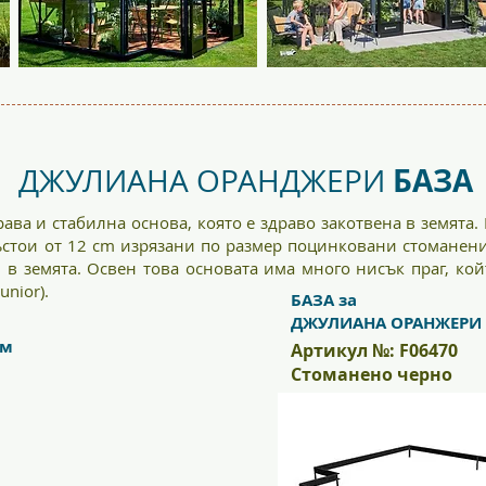
БАЗА
ДЖУЛИАНА ОРАНДЖЕРИ
ава и стабилна основа, която е здраво закотвена в земята
ъстои от 12 cm изрязани по размер поцинковани стоманени
и в земята. Освен това основата има много нисък праг, ко
Junior).
БАЗА за
ДЖУЛИАНА ОРАНЖЕРИ 2
.м
Артикул №: F06470
Стоманено черно