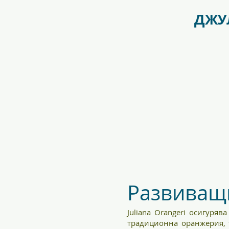
f09731_juliana_grandoase_130_
ДЖУЛ
5.jpg
Развиващи
Juliana Orangeri осигуря
традиционна оранжерия, т