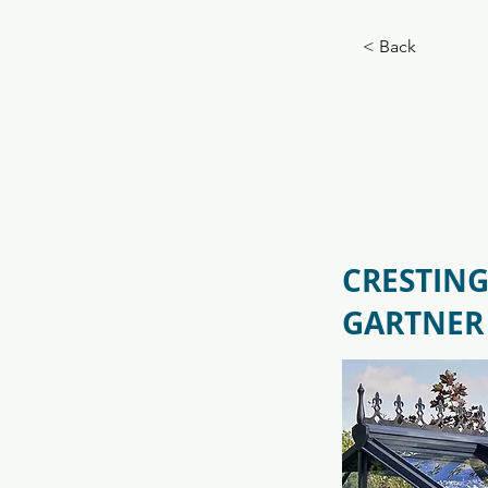
f09731_juliana_grandoase_130_
5.jpg
< Back
CRESTING
GARTNER