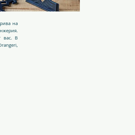
крива на
анжерия.
 вас. В
angeri,