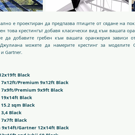
чално е проектиран да предпазва птиците от сядане на по
ен това крестингът добавя класически вид към вашата ор
е да добавите гребен към вашата оранжерия зависи от
Джулиана можете да намерите крестинг за моделите Or
и Gartner.
12x19ft Black
 7x12ft/Premium 9x12ft Black
 7x9ft/Premium 9x9ft Black
 19x14ft Black
 15.2 sqm Black
 3,4 Black
 7x7ft Black
 9x14ft/Gartner 12x14ft Black