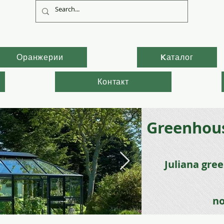
Оранжерии
Kаталог
Контакт
Greenhous
Juli
ana gre
no