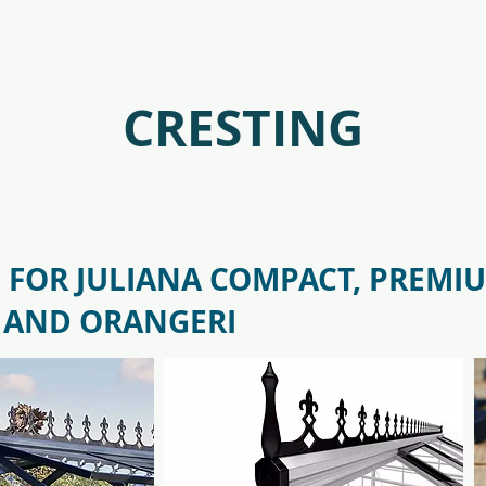
antr_safetyglass_5701701097317-
f09685_juliana_oas
CRESTING
 FOR JULIANA COMPACT, PREMI
 AND ORANGERI