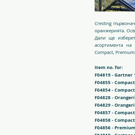
Cresting първона
оранжерията. Осв
Дали ще изберет
асортимента на 
Compact, Premium 
Item no. for:
F04819 - Gartner 
F04855 - Compact
F04854 - Compact
F04828 - Orangeri
F04829 - Orangeri
F04857 - Compact
F04858 - Compact
F04856 - Premium