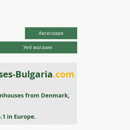
Аксесоари
Уеб магазин
es-Bulgaria
.com
enhouse
s from
Denmark,
.1 in Europe.